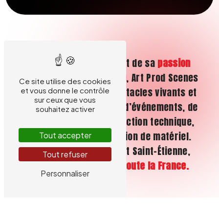
Fort de son expertise et de sa
passion
pour les arts de la scène
, Art Prod Scenes
Ce site utilise des cookies
crée et produit des spectacles vivants et
et vous donne le contrôle
sur ceux que vous
accompagne tous types d’événements, de
souhaitez activer
la conception à la production technique,
en passant par la location de matériel.
Tout accepter
Basés autour de Lyon et Saint-Étienne,
Tout refuser
nous intervenons sur toute la France.
Personnaliser