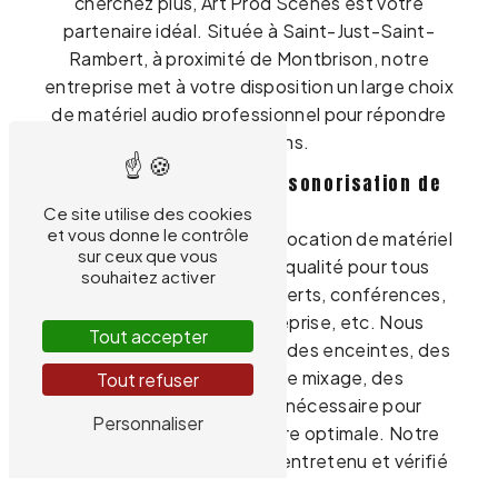
cherchez plus, Art Prod Scènes est votre
partenaire idéal. Située à Saint-Just-Saint-
Rambert, à proximité de Montbrison, notre
entreprise met à votre disposition un large choix
de matériel audio professionnel pour répondre
à vos besoins.
Location de matériel de sonorisation de
qualité
Ce site utilise des cookies
et vous donne le contrôle
Art Prod Scènes propose la location de matériel
sur ceux que vous
de sonorisation de haute qualité pour tous
souhaitez activer
types d'événements : concerts, conférences,
mariages, soirées d'entreprise, etc. Nous
Tout accepter
mettons à votre disposition des enceintes, des
micros, des consoles de mixage, des
Tout refuser
amplificateurs et tout le nécessaire pour
Personnaliser
assurer une diffusion sonore optimale. Notre
matériel est régulièrement entretenu et vérifié
pour garantir des prestations sans faille.